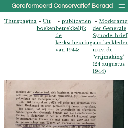
Gereformeerd Conservatief Beraad
Ga
direct
naar
Thuispagina
»
Uit
»
publicatiën
»
Moderame
de
boeken
betrekkelijk
der Generale
hoofdinhoud
de
Synode: brief
kerkscheuring
aan kerklede
van 1944:
n.a.v. de
'Vrijmaking'
(24 augustus
1944)