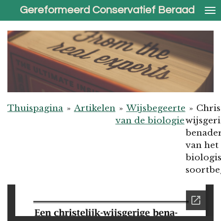
Gereformeerd Conservatief Beraad
Ga
direct
naar
de
hoofdinhoud
Thuispagina
»
Artikelen
»
Wijsbegeerte
»
Chris
van de biologie
wijsger
benade
van het
biologi
soortbe