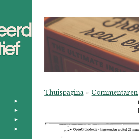
eerd
ief
Thuispagina
»
Commentaren