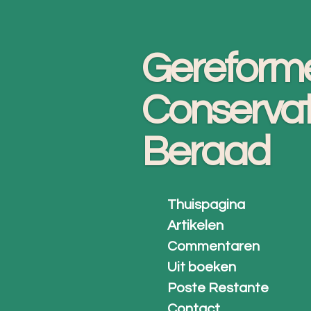
Ga
direct
Gereform
naar
de
Conservat
hoofdinhoud
Beraad
Thuispagina
Artikelen
Commentaren
Uit boeken
Poste Restante
Contact