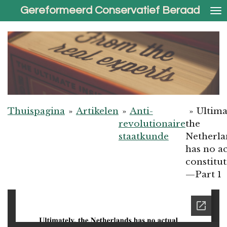
Gereformeerd Conservatief Beraad
Ga
direct
naar
de
hoofdinhoud
Thuispagina
»
Artikelen
»
Anti-
»
Ultima
revolutionaire
the
staatkunde
Netherla
has no a
constitu
—Part 1