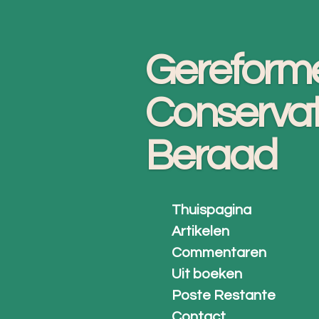
Ga
direct
Gereform
naar
de
Conservat
hoofdinhoud
Beraad
Thuispagina
Artikelen
Commentaren
Uit boeken
Poste Restante
Contact