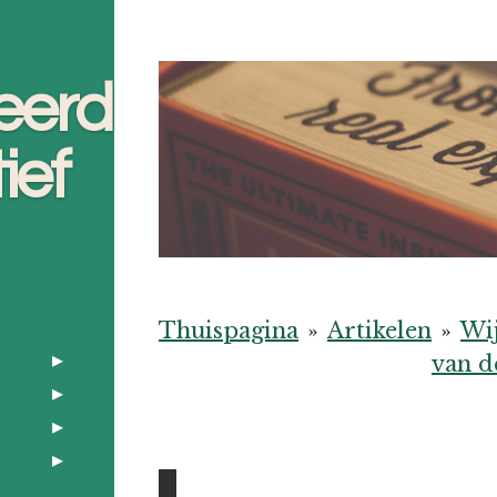
eerd
ief
Thuispagina
»
Artikelen
»
Wi
van d