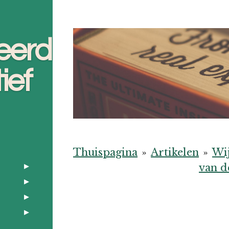
eerd
ief
Thuispagina
»
Artikelen
»
Wi
van d