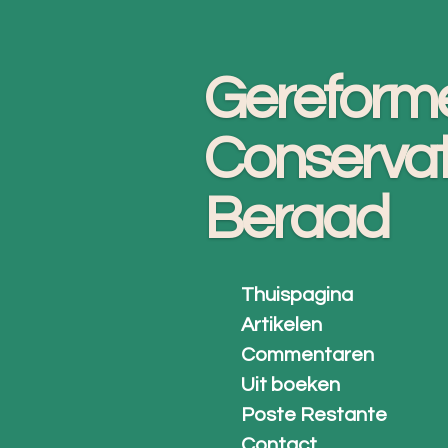
Ga
direct
Gereform
naar
de
Conservat
hoofdinhoud
Beraad
Thuispagina
Artikelen
Commentaren
Uit boeken
Poste Restante
Contact