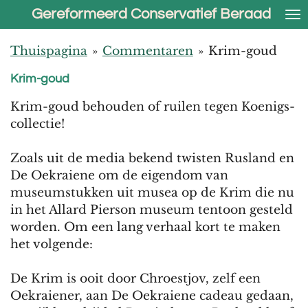
Gereformeerd Conservatief Beraad
Ga
direct
naar
Thuispagina
»
Commentaren
»
Krim-goud
de
Krim-goud
hoofdinhoud
Krim-goud behouden of ruilen tegen Koenigs-
collectie!
Zoals uit de media bekend twisten Rusland en
De Oekraiene om de eigendom van
museumstukken uit musea op de Krim die nu
in het Allard Pierson museum tentoon gesteld
worden. Om een lang verhaal kort te maken
het volgende:
De Krim is ooit door Chroestjov, zelf een
Oekraiener, aan De Oekraiene cadeau gedaan,