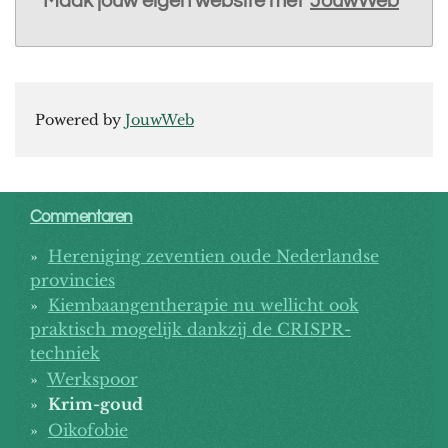
Maak jouw eigen website met
JouwWeb
Powered by
JouwWeb
Commentaren
Hereniging zeventien oude Nederlandse
provincies
Kiembaangentherapie nu wellicht ook
praktisch mogelijk dankzij de CRISPR-
techniek
Werkspoor
Krim-goud
Oikofobie