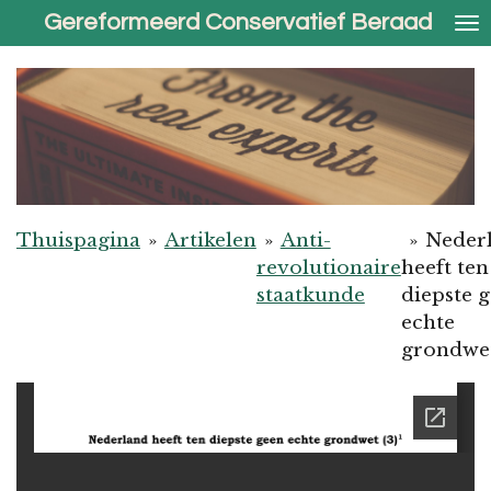
Gereformeerd Conservatief Beraad
Ga
direct
naar
de
hoofdinhoud
Thuispagina
»
Artikelen
»
Anti-
»
Neder
revolutionaire
heeft ten
staatkunde
diepste 
echte
grondwet