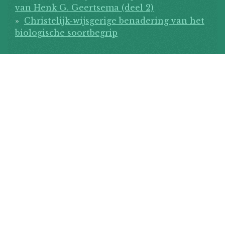
van Henk G. Geertsema (deel 2)
Christelijk-wijsgerige benadering van het
biologische soortbegrip