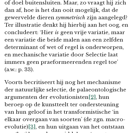
of doel buitensluiten. Maar, zo vraagt hij zich
dan af, hoe is het dan ooit mogelijk, dat de
gewervelde dieren
symmetrisch
zijn aangelegd?
Ter illustratie denkt hij hierbij aan het oog, en
concludeert: ‘Hier
is
geen vrije variatie, maar
een variatie die beide malen aan een zelfden
determinant of wet of regel is onderworpen,
en mechanische variatie door Selectie laat
immers geen praeformeerenden regel toe’
(a.w.: p. 33).
Voorts becritiseert hij nog het mechanisme
der natuurlijke selectie, de palaeontologische
argumenten der evolutionisten
[2]
, hun
beroep op de kunstteelt ter ondersteuning
van hun geloof in het transformistische ‘in
elkaar overgaan van soorten’ (de zgn. macro-
evolutie)
[3]
, en hun uitgaan van het ontstaan