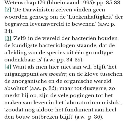
Wetenschap 179 (bloeimaand 1995): pp. 85-88
[2]
‘De Darwinisten zelven vinden geen
woorden genoeg om de ‘Lückenhaftigkeit’ der
begraven levenswereld te bewenen’ (a.w.: p.
34).
[3]
‘Zelfs in de wereld der bacteriën houden
de kundigste bacteriologen staande, dat de
afleiding van de species uit één grondtype
ondenkbaar is’ (a.w.: pp. 34-35).
[4]
Want als men hier niet aan wil, blijft ‘het
uitgangspunt
een wonder
, en de klove tusschen
de anorganische en de organische wereld
absoluut’ (a.w.: p. 35); maar tot dusverre, zo
merkt hij op, zijn de vele pogingen tot het
maken van leven in het laboratorium mislukt,
‘zoodat nog aldoor het fundament aan heel
den bouw ontbreken blijft’ (a.w.: p. 36).