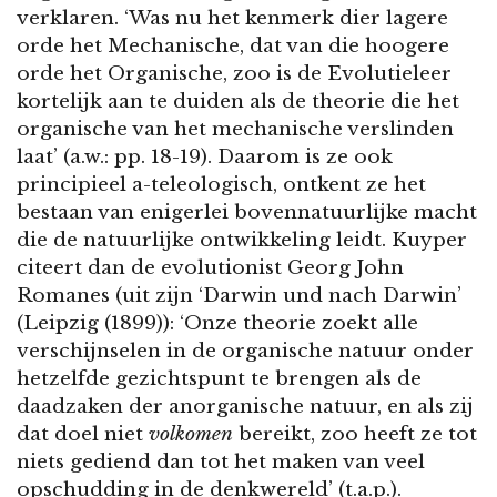
verklaren. ‘Was nu het kenmerk dier lagere
orde het Mechanische, dat van die hoogere
orde het Organische, zoo is de Evolutieleer
kortelijk aan te duiden als de theorie die het
organische van het mechanische verslinden
laat’ (a.w.: pp. 18-19). Daarom is ze ook
principieel a-teleologisch, ontkent ze het
bestaan van enigerlei bovennatuurlijke macht
die de natuurlijke ontwikkeling leidt. Kuyper
citeert dan de evolutionist Georg John
Romanes (uit zijn ‘Darwin und nach Darwin’
(Leipzig (1899)): ‘Onze theorie zoekt alle
verschijnselen in de organische natuur onder
hetzelfde gezichtspunt te brengen als de
daadzaken der anorganische natuur, en als zij
dat doel niet
volkomen
bereikt, zoo heeft ze tot
niets gediend dan tot het maken van veel
opschudding in de denkwereld’ (t.a.p.).