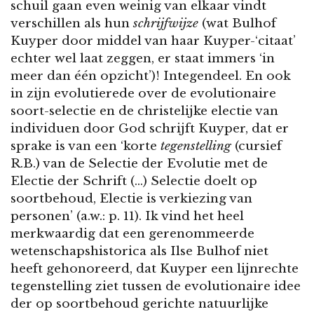
schuil gaan even weinig van elkaar vindt
verschillen als hun
schrijfwijze
(wat Bulhof
Kuyper door middel van haar Kuyper-‘citaat’
echter wel laat zeggen, er staat immers ‘in
meer dan één opzicht’)! Integendeel. En ook
in zijn evolutierede over de evolutionaire
soort-selectie en de christelijke electie van
individuen door God schrijft Kuyper, dat er
sprake is van een ‘korte
tegenstelling
(cursief
R.B.) van de Selectie der Evolutie met de
Electie der Schrift (…) Selectie doelt op
soortbehoud, Electie is verkiezing van
personen’ (a.w.: p. 11). Ik vind het heel
merkwaardig dat een gerenommeerde
wetenschapshistorica als Ilse Bulhof niet
heeft gehonoreerd, dat Kuyper een lijnrechte
tegenstelling ziet tussen de evolutionaire idee
der op soortbehoud gerichte natuurlijke