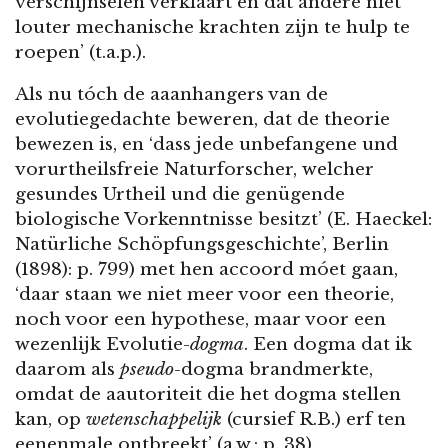
verschijnselen verklaart en dat andere niet
louter mechanische krachten zijn te hulp te
roepen’ (t.a.p.).
Als nu tóch de aaanhangers van de
evolutiegedachte beweren, dat de theorie
bewezen is, en ‘dass jede unbefangene und
vorurtheilsfreie Naturforscher, welcher
gesundes Urtheil und die genügende
biologische Vorkenntnisse besitzt’ (E. Haeckel:
Natürliche Schöpfungsgeschichte’, Berlin
(1898): p. 799) met hen accoord móet gaan,
‘daar staan we niet meer voor een theorie,
noch voor een hypothese, maar voor een
wezenlijk Evolutie-
dogma
. Een dogma dat ik
daarom als
pseudo
-dogma brandmerkte,
omdat de aautoriteit die het dogma stellen
kan, op
wetenschappelijk
(cursief R.B.) erf ten
eenenmale ontbreekt’ (a.w.: p. 38).