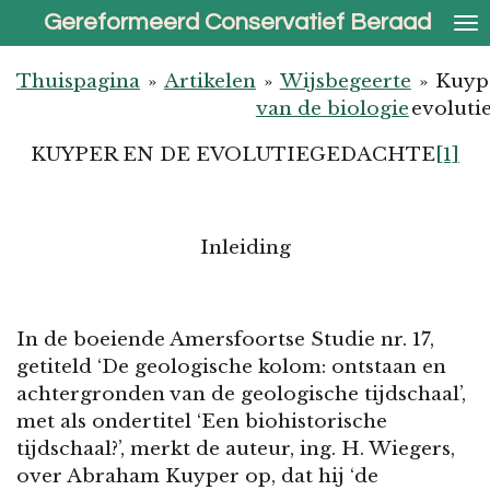
Gereformeerd Conservatief Beraad
Ga
direct
naar
Thuispagina
»
Artikelen
»
Wijsbegeerte
»
Kuyp
de
van de biologie
evoluti
hoofdinhoud
KUYPER EN DE EVOLUTIEGEDACHTE
[1]
Inleiding
In de boeiende Amersfoortse Studie nr. 17,
getiteld ‘De geologische kolom: ontstaan en
achtergronden van de geologische tijdschaal’,
met als ondertitel ‘Een biohistorische
tijdschaal?’, merkt de auteur, ing. H. Wiegers,
over Abraham Kuyper op, dat hij ‘de