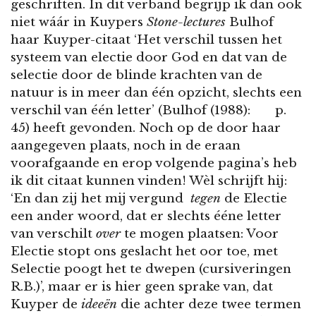
geschriften. In dit verband begrijp ik dan ook
niet wáár in Kuypers
Stone-lectures
Bulhof
haar Kuyper-citaat ‘Het verschil tussen het
systeem van electie door God en dat van de
selectie door de blinde krachten van de
natuur is in meer dan één opzicht, slechts een
verschil van één letter’ (Bulhof (1988): p.
45) heeft gevonden. Noch op de door haar
aangegeven plaats, noch in de eraan
voorafgaande en erop volgende pagina’s heb
ik dit citaat kunnen vinden! Wèl schrijft hij:
‘En dan zij het mij vergund
tegen
de Electie
een ander woord, dat er slechts ééne letter
van verschilt
over
te mogen plaatsen: Voor
Electie stopt ons geslacht het oor toe, met
Selectie poogt het te dwepen (cursiveringen
R.B.)’, maar er is hier geen sprake van, dat
Kuyper de
ideeën
die achter deze twee termen