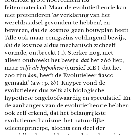
feitenmateriaal. Maar de evolutietheorie kan
niet pretenderen ‘
de
verklaring van het
wereldraadsel gevonden te hebben’, en
beweren, dat de kosmos geen bouwplan heeft:
‘Alle ook maar eenigszins voldingend bewijs,
dat
de kosmos aldus mechanisch zichzelf
vormde, ontbreekt (…). Sterker nog, niet
alleen ontbreekt het bewijs,
dat
het zóó liep,
maar
zelfs als hypothese
(cursief R.B.), dat het
zoo zijn
kon
, heeft de Evolutieleer fiasco
gemaakt’ (a.w.: p. 37). Kuyper vond de
evolutieleer dus zelfs als biologische
hypothese ongeloofwaardig en speculatief. En
de aanhangers van de evolutietheorie hebben
ook zelf erkend, dat het belangrijkste
evolutiemechanisme, het natuurlijke
selectieprincipe, ‘slechts een deel der