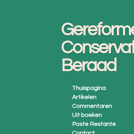
Ga
direct
Gereform
naar
de
Conservat
hoofdinhoud
Beraad
Thuispagina
Artikelen
Commentaren
Uit boeken
Poste Restante
Contact