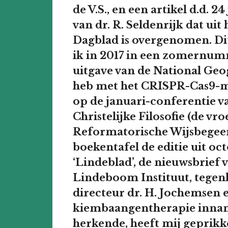
de V.S., en een artikel d.d. 2
van dr. R. Seldenrijk dat ui
Dagblad is overgenomen. Dit
ik in 2017 in een zomernum
uitgave van de National Ge
heb met het CRISPR-Cas9-mol
op de januari-conferentie v
Christelijke Filosofie (de v
Reformatorische Wijsbegeert
boekentafel de editie uit oc
‘Lindeblad’, de nieuwsbrief v
Lindeboom Instituut, tegen
directeur dr. H. Jochemsen 
kiembaangentherapie innam
herkende, heeft mij geprikke