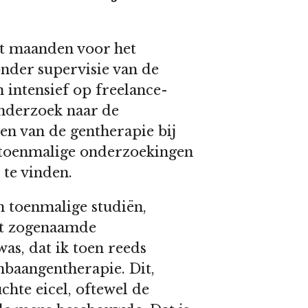
ht maanden voor het
nder supervisie van de
intensief op freelance-
onderzoek naar de
ten van de gentherapie bij
 toenmalige onderzoekingen
te vinden.
n toenmalige studiën,
het zogenaamde
as, dat ik toen reeds
baangentherapie. Dit,
uchte eicel, oftewel de