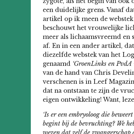
zygote, als het begin van ook
een duidelijke grens. Vanaf da
artikel op ik meen de webstek 
beschouwt het vrouwelijke li
meer als lichaamsvreemd en st
af. En in een ander artikel, d
diezelfde webstek van het Lo
genaamd
‘GroenLinks en PvdA ne
van de hand van Chris Develin
verschenen is in Leef Magazine 
dat na ontstaan te zijn de vru
eigen ontwikkeling! Want, leze
‘Is er een embryoloog die beweert
begint bij de bevruchting? We he
wezen dat zelf de zwangerschap 