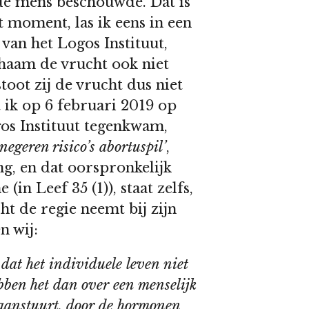
 de mens beschouwde. Dat is
t moment, las ik eens in een
van het Logos Instituut,
chaam de vrucht ook niet
oot zij de vrucht dus niet
at ik op 6 februari 2019 op
gos Instituut tegenkwam,
geren risico’s abortuspil’
,
g, en dat oorspronkelijk
(in Leef 35 (1)), staat zelfs,
cht de regie neemt bij zijn
n wij:
 dat het individuele leven niet
bben het dan over een menselijk
aanstuurt, door de hormonen