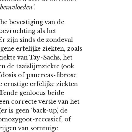
 beïnvloeden’
.
che bevestiging van de
bevruchting als het
 zijn sinds de zondeval
ne erfelijke ziekten, zoals
ziekte van Tay-Sachs, het
 de taaislijmziekte (ook
ïdosis of pancreas-fibrose
ernstige erfelijke ziekten
ffende genlocus beide
geen correcte versie van het
er is geen ‘back-up’, de
homozygoot-recessief, of
krijgen van sommige