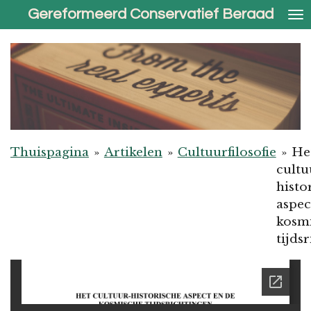
Gereformeerd Conservatief Beraad
Ga
direct
naar
de
hoofdinhoud
Thuispagina
»
Artikelen
»
Cultuurfilosofie
»
He
cultu
histo
aspec
kosm
tijds