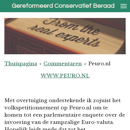
Gereformeerd Conservatief Beraad
Ga
direct
naar
de
hoofdinhoud
Thuispagina
»
Commentaren
»
Peuro.nl
WWW.PEURO.NL
Met overtuiging ondertekende ik zojuist het
volkspetitionnement op Peuro.nl om te
komen tot een parlementaire enquete over de
invoering van de rampzalige Euro-valuta.
Hopelijk leidt mede dat tot het