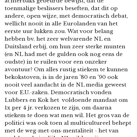
achterbaks gebeurde bewijst, dat de
toenmalige beslissers beseften, dat dit op
andere, open wijze, met democratisch debat,
wellicht nooit in alle Eurolanden van het
eerste uur lukken zou. Wat voor belang
hebben bv. het zeer welvarende NL en
Duitsland erbij, om hun zeer sterke munten
(en NL had met de gulden ook nog eens de
oudste) in te ruilen voor een onzeker
avontuur? Om alles rustig stiekem te kunnen
bekokstoven, is in de jaren '80 en '90 ook
nooit veel aandacht in de NL media geweest
voor E.U.-zaken. Democratisch vonden
Lubbers en Kok het voldoende mandaat om
1x per 4 jr. verkozen te zijn, om daarna
stiekem te doen wat men wil. Het gros van de
politici was ook toen al multicultureel behept
met de weg-met-ons-mentaliteit - het van