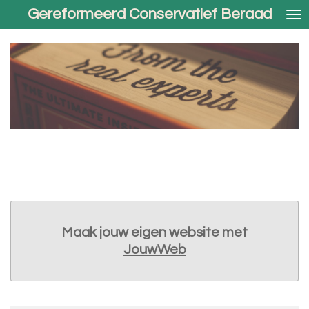
Gereformeerd Conservatief Beraad
Ga
direct
naar
de
hoofdinhoud
Maak jouw eigen website met
JouwWeb