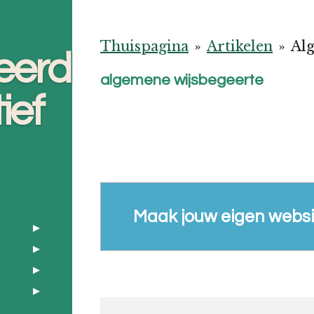
Thuispagina
»
Artikelen
»
Al
eerd
algemene wijsbegeerte
ief
Maak jouw eigen websi