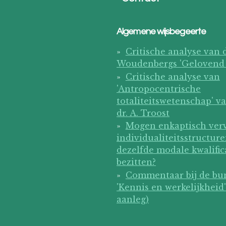
Algemene wijsbegeerte
Critische analyse van d
Woudenbergs 'Gelovend
Critische analyse van
'Antropocentrische
totaliteitswetenschap' va
dr. A. Troost
Mogen enkaptisch ver
individualiteitsstructur
dezelfde modale kwalific
bezitten?
Commentaar bij de bu
'Kennis en werkelijkheid'
aanleg)