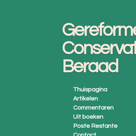
Ga
direct
Gereform
naar
de
Conservat
hoofdinhoud
Beraad
Thuispagina
Artikelen
Commentaren
Uit boeken
Poste Restante
Contact