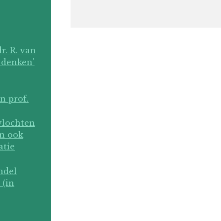
r. R. van
 denken'
n prof.
vlochten
en ook
atie
ndel
 (in