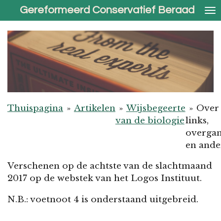
Gereformeerd Conservatief Beraad
Ga
direct
naar
de
hoofdinhoud
Thuispagina
»
Artikelen
»
Wijsbegeerte
»
Over 
van de biologie
links,
overga
en ande
Verschenen op de achtste van de slachtmaand
2017 op de webstek van het Logos Instituut.
N.B.: voetnoot 4 is onderstaand uitgebreid.