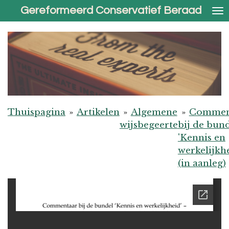
Gereformeerd Conservatief Beraad
Ga
direct
naar
de
hoofdinhoud
Thuispagina
»
Artikelen
»
Algemene
»
Commen
wijsbegeerte
bij de bun
'Kennis en
werkelijkhe
(in aanleg)