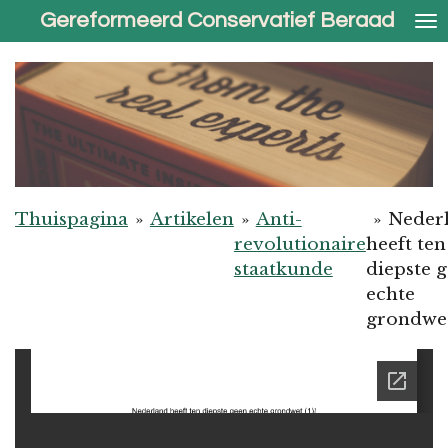
Gereformeerd Conservatief Beraad
Ga
direct
naar
de
hoofdinhoud
Thuispagina
»
Artikelen
»
Anti-
»
Neder
revolutionaire
heeft ten
staatkunde
diepste 
echte
grondwet