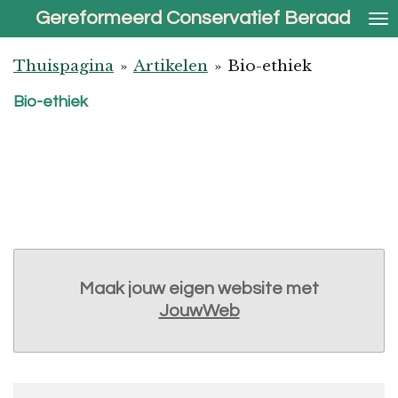
Gereformeerd Conservatief Beraad
Ga
direct
naar
Thuispagina
»
Artikelen
»
Bio-ethiek
de
Bio-ethiek
hoofdinhoud
Maak jouw eigen website met
JouwWeb