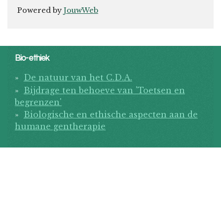
Powered by
JouwWeb
Bio-ethiek
De natuur van het C.D.A.
Bijdrage ten behoeve van 'Toetsen en
begrenzen'
Biologische en ethische aspecten aan de
humane gentherapie